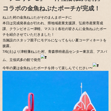
コラボの金魚ねぷたポーチが完成！
ねぷた村の金魚ねぷたがそのまんまポーチに
本日は完成発表会が行われ、県地域産業支援課、弘前市産業育成
課、クランピオニー津軽、マスコミ各社の皆さんに金魚ねぷたポー
チを紹介させていただきました！
当施設のスタッフ親子にモデルになってもらい夏コーディネートを
披露。
7/6(土)より津軽藩ねぷた村、青森県特産品センター東京店、アスパ
ム、立佞武多の館で発売
今年の夏は金魚ねぷたポーチを持って楽しんでください〜