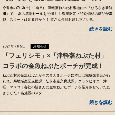
今週末の7/13(土)・14(日)、津軽藩ねぷた村敷地内の「ひろさき新鮮
組」で、 夏の感謝セールを開催！！ 数量限定・特別価格の商品が満
載！スタートは朝９時から！ 皆さん是非お越し下さい!!…
続きを読む
2024年7月5日
お知らせ
「フェリシモ」×「津軽藩ねぷた村」
コラボの金魚ねぷたポーチが完成！
ねぷた村の金魚ねぷたがそのまんまポーチに本日は完成発表会が行
われ、県地域産業支援課、弘前市産業育成課、クランピオニー津
軽、マスコミ各社の皆さんに金魚ねぷたポーチを紹介させていただ
きました！当施設のスタ…
続きを読む