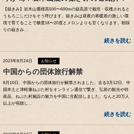
【嶽きみ】岩木山麓標高500〜600mの嶽高原で栽培・収穫されると
うもろこしだけをそう呼びます。嶽きみは昼夜の寒暖差の激しい環
境で育てることで糖度18〜20度とメロンよりも甘くなります。朝採
りの嶽きみ…
続きを読む
2023年8月24日
お知らせ
中国からの団体旅行解禁
8月10日、中国からの団体旅行が解禁されました。去る3月12日、中
国本土と津軽藩ねぷた村をオンライン通信で繋ぎ、弘前の観光や特
産品、ねぷた村施設の魅力を中国に生配信しました。なんと20万人
以上が視聴し…
続きを読む