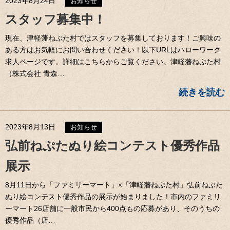
2023年8月24日
お知らせ
スタッフ募集中！
現在、津軽藩ねぷた村ではスタッフを募集しております！ご興味の
ある方はお気軽にお問い合わせください！以下URLはハローワーク
求人ページです。詳細はこちらからご覧ください。津軽藩ねぷた村
（株式会社 青森…
続きを読む
2023年8月13日
お知らせ
弘前ねぷたぬり絵コンテスト優秀作品
展示
8月11日から「ファミリーマート」×「津軽藩ねぷた村」弘前ねぷた
ぬり絵コンテスト優秀作品の展示が始まりました！市内のファミリ
ーマート26店舗に一般市民から400点もの応募があり、そのうちの
優秀作品（店…