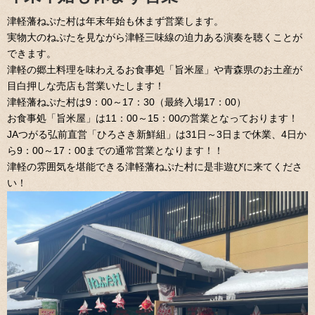
津軽藩ねぷた村は年末年始も休まず営業します。
実物大のねぷたを見ながら津軽三味線の迫力ある演奏を聴くことが
できます。
津軽の郷土料理を味わえるお食事処「旨米屋」や青森県のお土産が
目白押しな売店も営業いたします！
津軽藩ねぷた村は9：00～17：30（最終入場17：00）
お食事処「旨米屋」は11：00～15：00の営業となっております！
JAつがる弘前直営「ひろさき新鮮組」は31日～3日まで休業、4日か
ら9：00～17：00までの通常営業となります！！
津軽の雰囲気を堪能できる津軽藩ねぷた村に是非遊びに来てくださ
い！