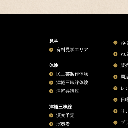
見学
ね
有料見学エリア
ね
体験
販
民工芸製作体験
周
津軽三味線体験
レ
津軽弁講座
日
津軽三味線
リ
演奏予定
プ
演奏者