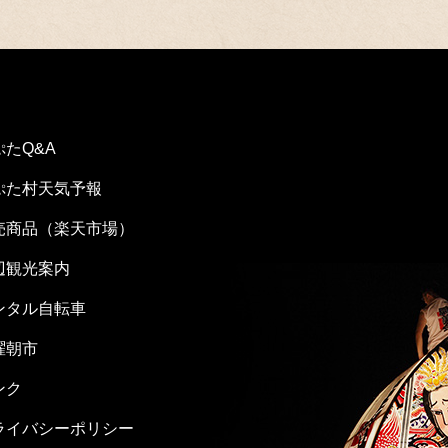
ぷたQ&A
ぷた村天気予報
売商品（楽天市場）
辺観光案内
ンタル自転車
曜朝市
ンク
ライバシーポリシー