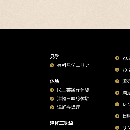
見学
ね
有料見学エリア
ね
体験
販
民工芸製作体験
周
津軽三味線体験
レ
津軽弁講座
日
津軽三味線
リ