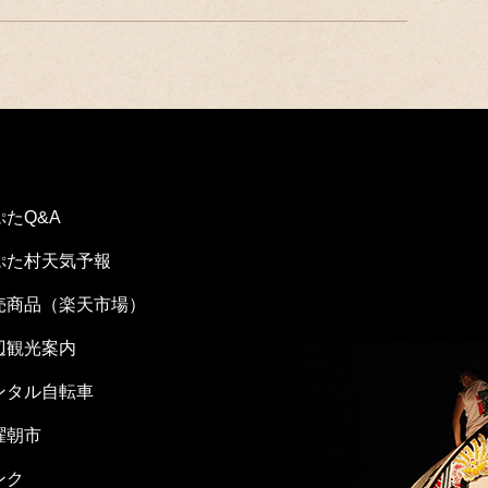
ぷたQ&A
ぷた村天気予報
売商品（楽天市場）
辺観光案内
ンタル自転車
曜朝市
ンク