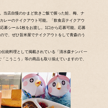
業中。当店自慢のかまど炊きご飯で握った鮭、梅、ナ
エカレーのテイクアウト可能。「飲食店テイクアウ
に応募シール1枚をお渡し。1口から応募可能。応募
すので、ぜひ旨米屋でテイクアウトをして青森のう
伝統料理として掲載されている「清水森ナンバ 一
ご「こうこう」等の商品も取り揃えていますので、
。