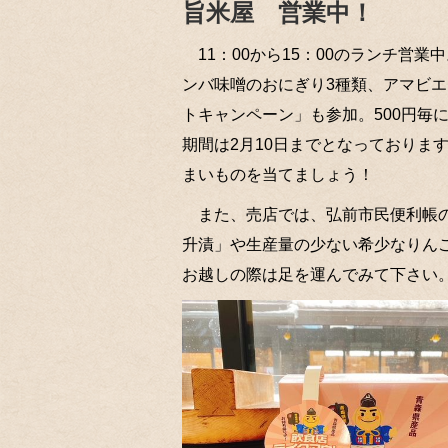
旨米屋 営業中！
11：00から15：00のランチ営
ンバ味噌のおにぎり3種類、アマビ
トキャンペーン」も参加。500円毎
期間は2月10日までとなっておりま
まいものを当てましょう！
また、売店では、弘前市民便利帳の
升漬」や生産量の少ない希少なりん
お越しの際は足を運んでみて下さい