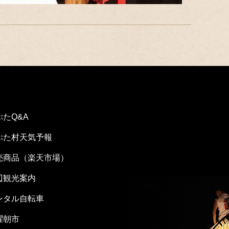
ぷたQ&A
ぷた村天気予報
売商品（楽天市場）
辺観光案内
ンタル自転車
曜朝市