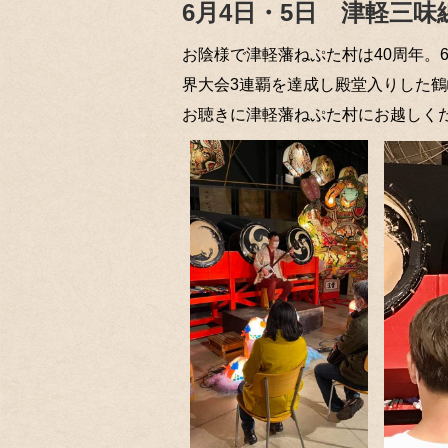
6月4日・5日 津軽三
お陰様で津軽藩ねぷた村は40周年。
界大会3連覇を達成し殿堂入りした
お聴きに津軽藩ねぷた村にお越しく