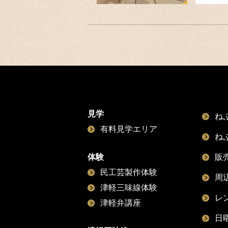
見学
ね
有料見学エリア
ね
体験
販
民工芸製作体験
周
津軽三味線体験
レ
津軽弁講座
日