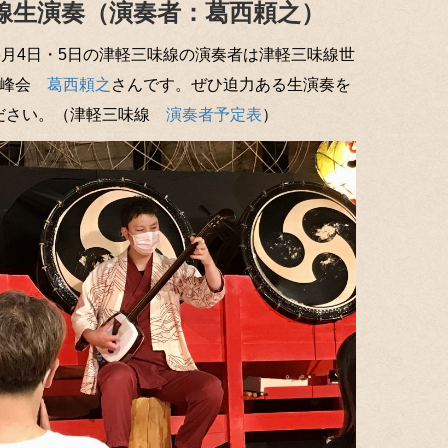
味線生演奏（演奏者：葛西頼之）
6月4日・5日の津軽三味線の演奏者は津軽三味線世
鶴峰会
葛西頼之
さんです。ぜひ迫力ある生演奏を
ださい。（津軽三味線
演奏者予定表
）