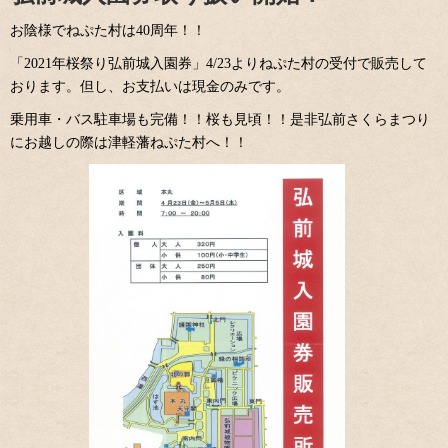
お陰様でねぷた村は
40
周年！！
「
2021
年桜祭り弘前城入園券」
4/23
よりねぷた村の受付で販売して
おります。但し、お支払いは現金のみです。
乗用車・バス駐車場も完備！！桜も見頃！！是非弘前さくらまつり
にお越しの際は津軽藩ねぷた村へ！！