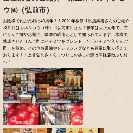
ウ㈱（弘前市）
お陰様でねぷた村は40周年！！2021年桜祭り出店業者さんのご紹介
♪3店目はカネショウ（株）《弘前市》さん！創業は大正元年で、主
にりんご酢やお醤油、味噌の醸造元として知られています。木樽で
熟成させたりんご酢にハチミツをブレンドした「ハチミツ入りんご
酢」を始め、その他お醤油やドレッシングなども豊富に取り揃えて
おります！！是非弘前さくらまつりにお越しの際は津軽藩ねぷた村
へ！