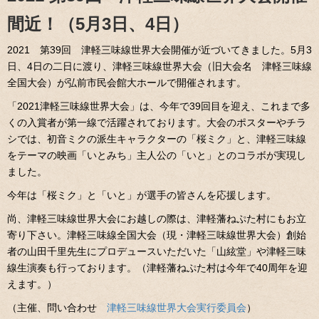
間近！（5月3日、4日）
2021 第39回 津軽三味線世界大会開催が近づいてきました。5月3
日、4日の二日に渡り、津軽三味線世界大会（旧大会名 津軽三味線
全国大会）が弘前市民会館大ホールで開催されます。
「2021津軽三味線世界大会」は、今年で39回目を迎え、これまで多
くの入賞者が第一線で活躍されております。大会のポスターやチラ
シでは、初音ミクの派生キャラクターの「桜ミク」と、津軽三味線
をテーマの映画「いとみち」主人公の「いと」とのコラボが実現し
ました。
今年は「桜ミク」と「いと」が選手の皆さんを応援します。
尚、津軽三味線世界大会にお越しの際は、津軽藩ねぷた村にもお立
寄り下さい。津軽三味線全国大会（現・津軽三味線世界大会）創始
者の山田千里先生にプロデュースいただいた「山絃堂」や津軽三味
線生演奏も行っております。（津軽藩ねぷた村は今年で40周年を迎
えます。）
（主催、問い合わせ
津軽三味線世界大会実行委員会
）