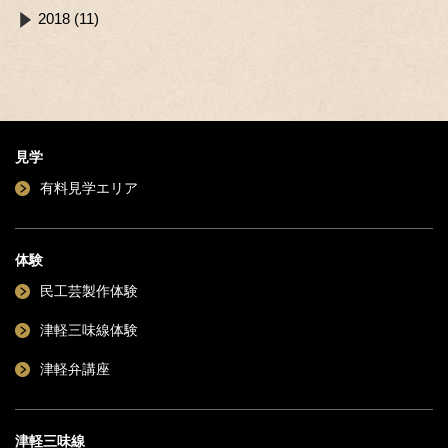
2018 (11)
見学
有料見学エリア
体験
民工芸製作体験
津軽三味線体験
津軽弁講座
津軽三味線