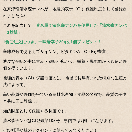
在来津軽清水森ナンバが、地理的表示（GI）保護制度として登録さ
れました 🙂
これを記念して、
旨米屋で清水森ナンバを使用した「清水森ナンバ
ー1炒飯」
1食ご注文につき、一味唐辛子20gを1個プレゼント！
辛味成分であるカプサイシン、ビタミンA・C・Eが豊富、
適度な辛味の中に甘み・風味が広がり、栄養・機能面からも高い評
価を得ています。
地理的表示（GI）保護制度とは、地域で長年育まれた特別な生産方
法によって、
高い品質や評価を得ている農林水産物・食品の名称を、品質の基準
と共に国に登録し、
知的財産として保護する制度です。
清水森ナンバはGI登録第105号、県内では7例目になります。
ぜひ料理や味のアクセントに使ってみてください！