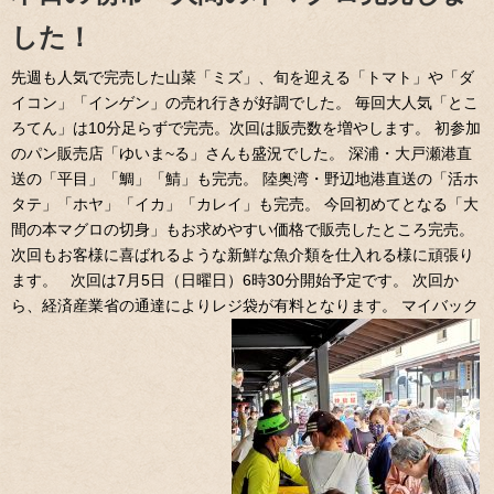
した！
先週も人気で完売した山菜「ミズ」、旬を迎える「トマト」や「ダ
イコン」「インゲン」の売れ行きが好調でした。 毎回大人気「とこ
ろてん」は10分足らずで完売。次回は販売数を増やします。 初参加
のパン販売店「ゆいま~る」さんも盛況でした。 深浦・大戸瀬港直
送の「平目」「鯛」「鯖」も完売。 陸奥湾・野辺地港直送の「活ホ
タテ」「ホヤ」「イカ」「カレイ」も完売。 今回初めてとなる「大
間の本マグロの切身」もお求めやすい価格で販売したところ完売。
次回もお客様に喜ばれるような新鮮な魚介類を仕入れる様に頑張り
ます。 次回は7月5日（日曜日）6時30分開始予定です。 次回か
ら、経済産業省の通達によりレジ袋が有料となります。 マイバック