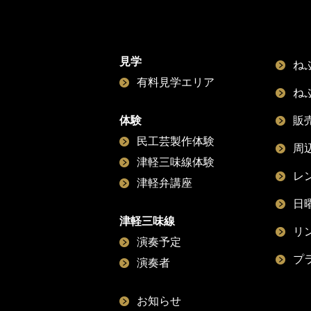
見学
ね
有料見学エリア
ね
体験
販
民工芸製作体験
周
津軽三味線体験
レ
津軽弁講座
日
津軽三味線
リ
演奏予定
プ
演奏者
お知らせ