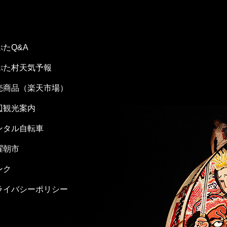
ぷたQ&A
ぷた村天気予報
売商品（楽天市場）
辺観光案内
ンタル自転車
曜朝市
ンク
ライバシーポリシー