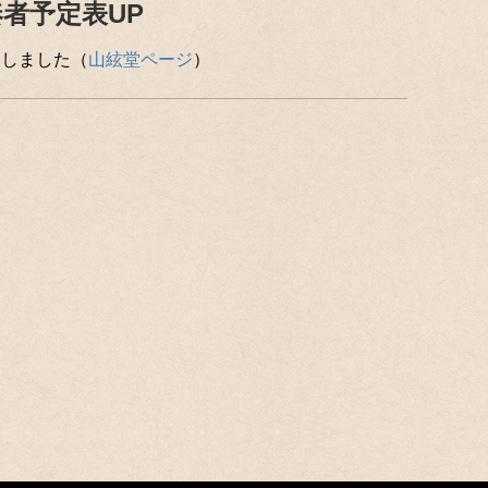
奏者予定表UP
Pしました（
山絃堂ページ
）