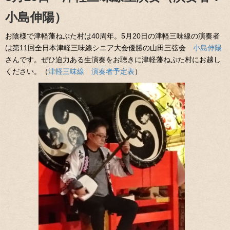
小島伸陽）
お陰様で津軽藩ねぷた村は40周年。5月20日の津軽三味線の演奏者
は第11回全日本津軽三味線シニア大会優勝の山田三弦会
小島伸陽
さんです。ぜひ迫力ある生演奏をお聴きに津軽藩ねぷた村にお越し
ください。（
津軽三味線 演奏者予定表
）