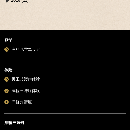
2018 (11)
見学
有料見学エリア
体験
民工芸製作体験
津軽三味線体験
津軽弁講座
津軽三味線